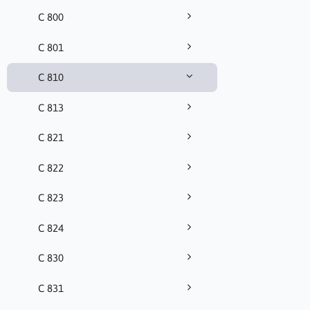
C 800
C 801
C 810
C 813
C 821
C 822
C 823
C 824
C 830
C 831