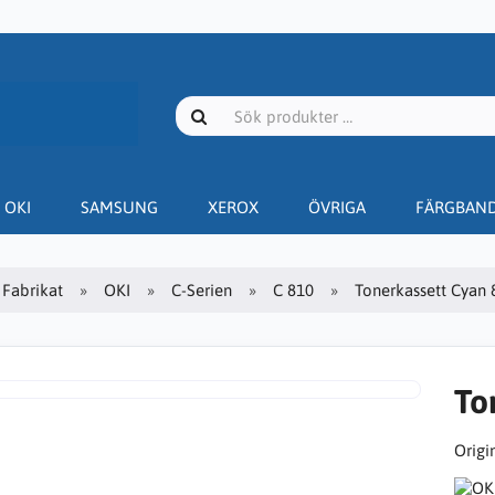
OKI
SAMSUNG
XEROX
ÖVRIGA
FÄRGBAN
Fabrikat
OKI
C-Serien
C 810
Tonerkassett Cyan 8
To
Origin