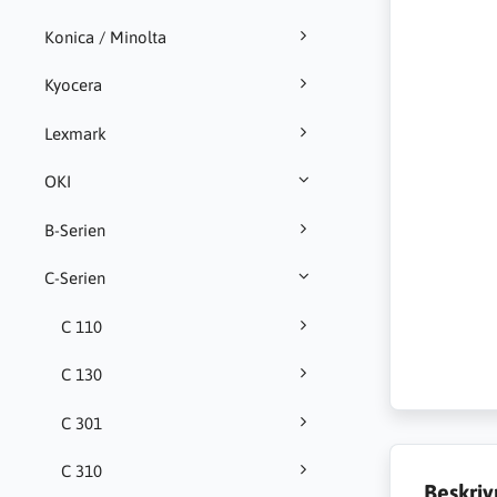
Konica / Minolta
Kyocera
Lexmark
OKI
B-Serien
C-Serien
C 110
C 130
C 301
C 310
Beskriv