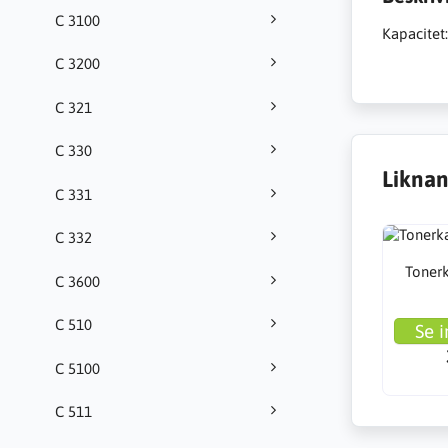
C 3100
Kapacitet:
C 3200
C 321
C 330
Liknan
C 331
C 332
Tonerk
C 3600
C 510
Se i
C 5100
C 511