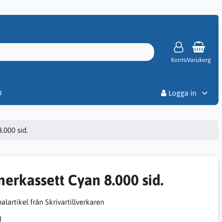
Konto
Varukorg
Priser
D
Logga in
.000 sid.
nerkassett Cyan 8.000 sid.
alartikel från Skrivartillverkaren