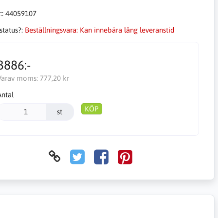
::
44059107
status?:
Beställningsvara: Kan innebära lång leveranstid
3886:-
Varav moms:
777,20 kr
Antal
KÖP
st