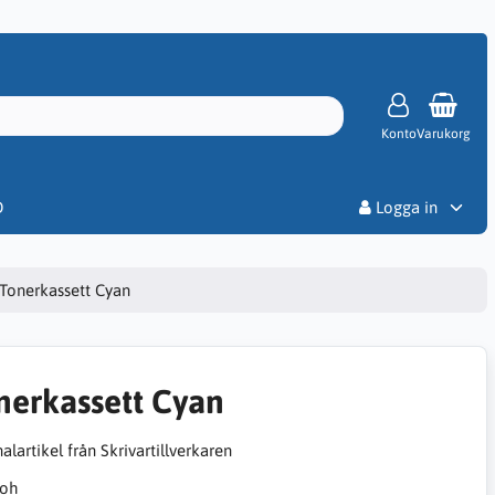
Konto
Varukorg
Priser
D
Logga in
Tonerkassett Cyan
nerkassett Cyan
alartikel från Skrivartillverkaren