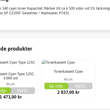
140 cyan toner Kapacitet: Räcker till ca 6 500 sidor vid 5% täckning 
cio SP C210SF Gestetner / Nashuatec P7431
de produkter
Tonerkassett Cyan
ssett Cyan Type 125C.
5.000 sid.
Ricoh
Ricoh
Se info
INFO.
nfo
INFO.
2 837,00 kr
1 471,00 kr