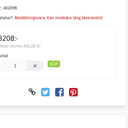
::
402098
status?:
Beställningsvara: Kan innebära lång leveranstid
3208:-
Varav moms:
641,60 kr
Antal
KÖP
st