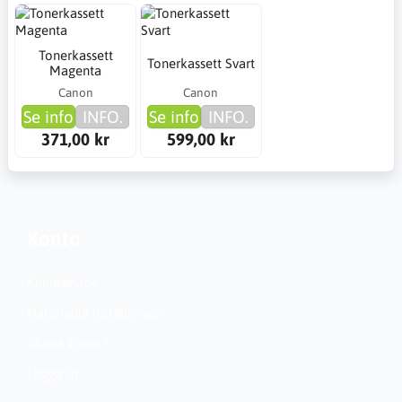
Tonerkassett
Tonerkassett Svart
Magenta
Canon
Canon
Se info
INFO.
Se info
INFO.
371,00 kr
599,00 kr
Konto
Kundservice
Nationella inställningar
Skapa konto?
Logga in