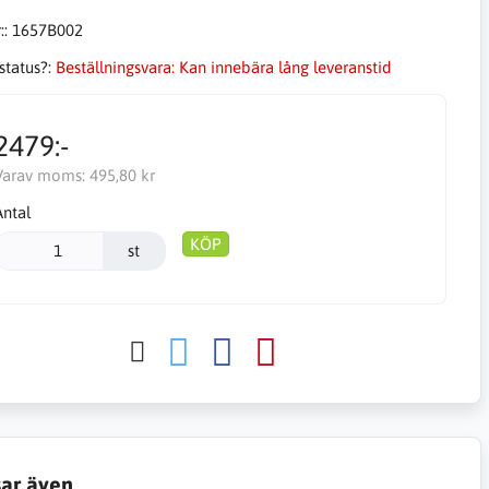
::
1657B002
status?:
Beställningsvara: Kan innebära lång leveranstid
2479:-
Varav moms:
495,80 kr
Antal
KÖP
st
sar även