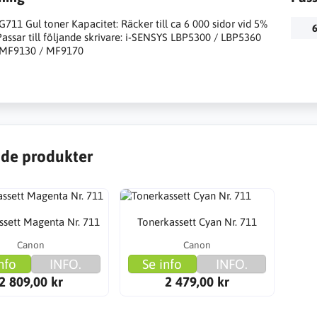
711 Gul toner Kapacitet: Räcker till ca 6 000 sidor vid 5%
6
assar till följande skrivare: i-SENSYS LBP5300 / LBP5360
 MF9130 / MF9170
de produkter
ssett Magenta Nr. 711
Tonerkassett Cyan Nr. 711
Canon
Canon
nfo
INFO.
Se info
INFO.
2 809,00 kr
2 479,00 kr