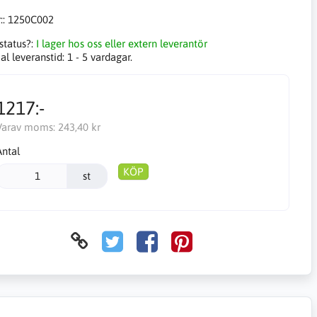
::
1250C002
status?:
I lager hos oss eller extern leverantör
l leveranstid:
1 - 5 vardagar.
1217:-
Varav moms:
243,40 kr
Antal
KÖP
st