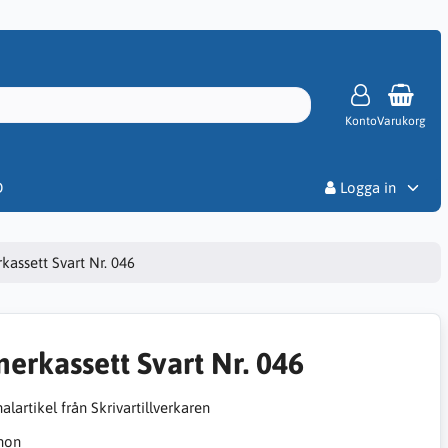
Konto
Varukorg
Priser
D
Logga in
kassett Svart Nr. 046
nerkassett Svart Nr. 046
alartikel från Skrivartillverkaren