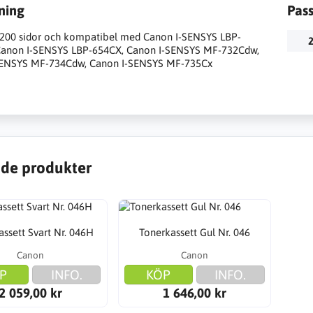
ning
Pas
2.200 sidor och kompatibel med Canon I-SENSYS LBP-
2
Canon I-SENSYS LBP-654CX, Canon I-SENSYS MF-732Cdw,
SENSYS MF-734Cdw, Canon I-SENSYS MF-735Cx
de produkter
assett Svart Nr. 046H
Tonerkassett Gul Nr. 046
Canon
Canon
P
INFO.
KÖP
INFO.
2 059,00 kr
1 646,00 kr