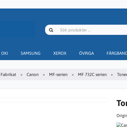
OKI
SAMSUNG
XEROX
ÖVRIGA
FÄRGBAN
Fabrikat
Canon
MF-serien
MF 732C serien
Toner
To
Origin