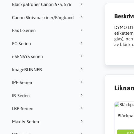
Bläckpatroner Canon 575, 576
Beskriv
Canon Skrivmaskiner/Färgband
DYMO D1-o
Fax L-Serien
etikettern
glas), och
FC-Serien
av bläck o
i-SENSYS serien
ImageRUNNER
IPF-Serien
Liknan
IR-Serien
LBP-Serien
Bläckpa
Maxify-Serien
KÖ