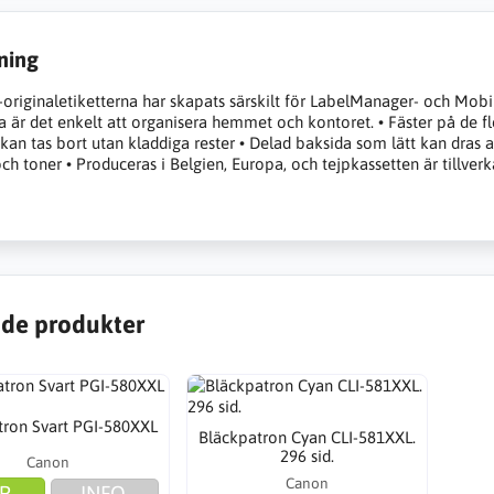
ning
riginaletiketterna har skapats särskilt för LabelManager- och Mobil
a är det enkelt att organisera hemmet och kontoret. • Fäster på de fle
 kan tas bort utan kladdiga rester • Delad baksida som lätt kan dras a
ch toner • Produceras i Belgien, Europa, och tejpkassetten är tillver
de produkter
tron Svart PGI-580XXL
Bläckpatron Cyan CLI-581XXL.
296 sid.
Canon
Canon
P
INFO.