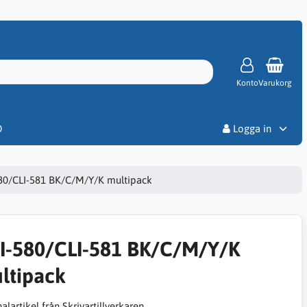
Konto
Varukorg
Priser
D
Logga in
80/CLI-581 BK/C/M/Y/K multipack
I-580/CLI-581 BK/C/M/Y/K
ltipack
alartikel från Skrivartillverkaren