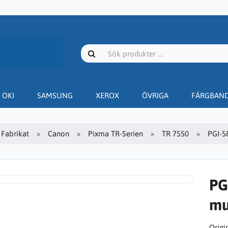
OKI
SAMSUNG
XEROX
ÖVRIGA
FÄRGBAN
Fabrikat
Canon
Pixma TR-Serien
TR 7550
PGI-5
PG
mu
Origin