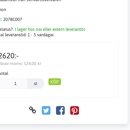
::
2078C007
status?:
I lager hos oss eller extern leverantör
l leveranstid:
1 - 5 vardagar.
2620:-
Varav moms:
524,00 kr
Antal
KÖP
st