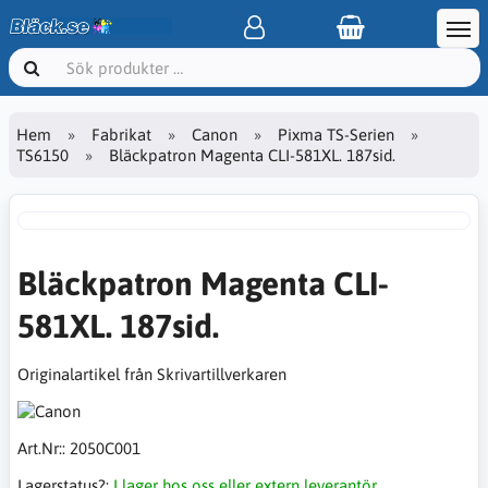
Hem
Fabrikat
Canon
Pixma TS-Serien
TS6150
Bläckpatron Magenta CLI-581XL. 187sid.
Bläckpatron Magenta CLI-
581XL. 187sid.
Originalartikel från Skrivartillverkaren
Art.Nr::
2050C001
Lagerstatus?:
I lager hos oss eller extern leverantör