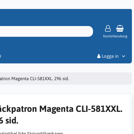
Konto
Varukorg
Priser
D
Logga in
atron Magenta CLI-581XXL. 296 sid.
äckpatron Magenta CLI-581XXL.
 sid.
alartikel från Skrivartillverkaren