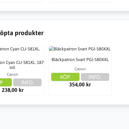
öpta produkter
Bläckpatron Svart PGI-580XXL
on Cyan CLI-581XL. 187
sid.
Canon
Canon
KÖP
INFO.
P
INFO.
354,00 kr
238,00 kr