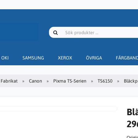
OKI
SAMSUNG
XEROX
ÖVRIGA
FÄRGBAN
Fabrikat
Canon
Pixma TS-Serien
TS6150
Bläckp
Bl
296
Origin