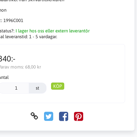
::
1996C001
status?:
I lager hos oss eller extern leverantör
l leveranstid:
1 - 5 vardagar.
340:-
Varav moms:
68,00 kr
Antal
KÖP
st