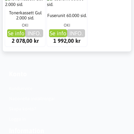
Tonerkassett Gul
Fuserunit 60.000 sid.
2.000 sid.
OKI
OKI
Se info
INFO.
Se info
INFO.
2 078,00 kr
1 992,00 kr
Konto
Kundservice
Nationella inställningar
Skapa konto?
Logga in
Information