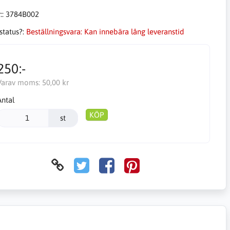
::
3784B002
status?:
Beställningsvara: Kan innebära lång leveranstid
250:-
Varav moms:
50,00 kr
Antal
KÖP
st