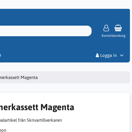
Konto
Varukorg
Priser
D
Logga in
nerkassett Magenta
nerkassett Magenta
alartikel från Skrivartillverkaren